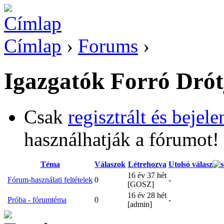
Címlap
›
Forums
›
Igazgatók Forró Drót
Csak
regisztrált és bejele
használhatják a fórumot!
Téma
Válaszok
Létrehozva
Utolsó válasz
16 év 37 hét
Fórum-használati feltételek
0
-
[GOSZ]
16 év 28 hét
Próba - fórumtéma
0
-
[admin]