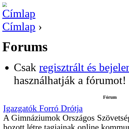
Címlap
›
Forums
Csak
regisztrált és bejele
használhatják a fórumot!
Fórum
Igazgatók Forró Drótja
A Gimnáziumok Országos Szövetsé
hozott létre tagjainak online kommun