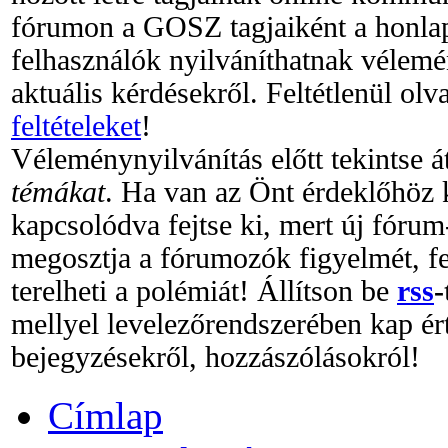
fórumon a GOSZ tagjaiként a honlap
felhasználók nyilváníthatnak vélemé
aktuális kérdésekről. Feltétlenül olv
feltételeket
!
Véleménynyilvánítás előtt tekintse 
témákat
. Ha van az Önt érdeklőhöz 
kapcsolódva fejtse ki, mert új fóru
megosztja a fórumozók figyelmét, fe
terelheti a polémiát! Állítson be
rss
-
mellyel levelezőrendszerében kap ért
bejegyzésekről, hozzászólásokról!
Címlap