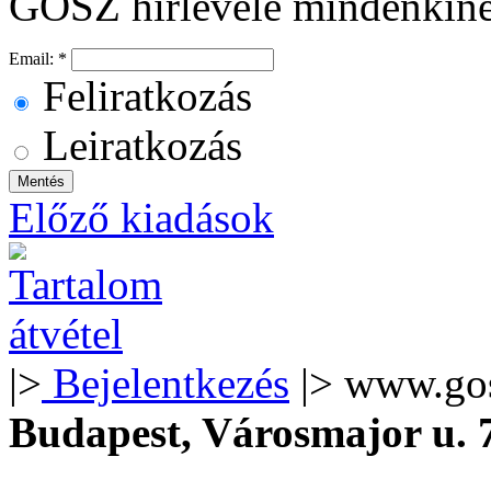
GOSZ hírlevele mindenkin
Email:
*
Feliratkozás
Leiratkozás
Előző kiadások
|>
Bejelentkezés
|> www.go
Budapest, Városmajor u.