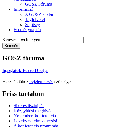
GOSZ Fóruma
Információ
A GOSZ adatai
Tagfelvétel
Segítség
Eseménynaptár
Keresés a webhelyen:
GOSZ fóruma
Igazgatók Forró Drótja
Használatához
bejelentkezés
szükséges!
Friss tartalom
Sikeres tisztújítás
Közgyűlési meghívó
Novemberi konferencia
Levelezési cím változás!
A konferencia programja