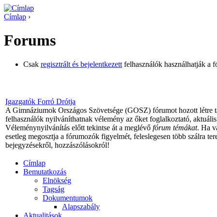
Címlap
›
Forums
Csak
regisztrált és bejelentkezett
felhasználók használhatják a 
Igazgatók Forró Drótja
A Gimnáziumok Országos Szövetsége (GOSZ) fórumot hozott létre tag
felhasználók nyilváníthatnak vélemény az őket foglalkoztató, aktuális 
Véleménynyilvánítás előtt tekintse át a meglévő
fórum témákat
. Ha v
esetleg megosztja a fórumozók figyelmét, feleslegesen több szálra tere
bejegyzésekről, hozzászólásokról!
Címlap
Bemutatkozás
Elnökség
Tagság
Dokumentumok
Alapszabály
Aktualitások