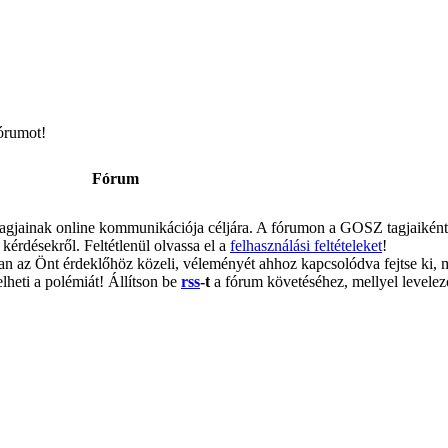
fórumot!
Fórum
jainak online kommunikációja céljára. A fórumon a GOSZ tagjaiként a
kérdésekről. Feltétlenül olvassa el a
felhasználási feltételeket
!
an az Önt érdeklőhöz közeli, véleményét ahhoz kapcsolódva fejtse ki,
lheti a polémiát! Állítson be
rss
-t
a fórum követéséhez, mellyel levelező