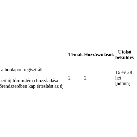
Utolsó
Témák
Hozzászólások
beküldés
 honlapon regisztrált
16 év 28
2
2
hét
 mert új fórum-téma hozzáadása
[admin]
rendszerében kap értesítést az új