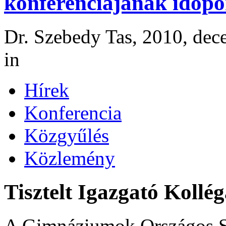
konferenciájának időpo
Dr. Szebedy Tas, 2010, dec
in
Hírek
Konferencia
Közgyűlés
Közlemény
Tisztelt Igazgató Kollé
A Gimnáziumok Országos S