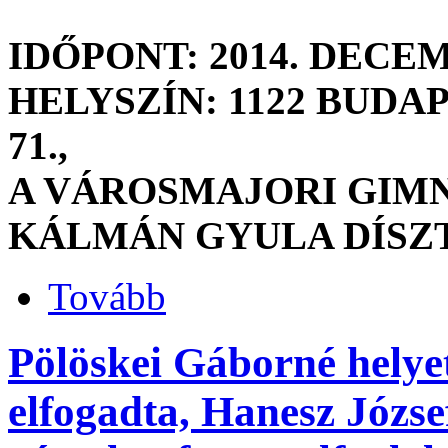
IDŐPONT: 2014. DECEM
HELYSZÍN: 1122 BUD
71.,
A VÁROSMAJORI GIM
KÁLMÁN GYULA DÍSZ
Tovább
Pölöskei Gáborné helyet
elfogadta, Hanesz Józs