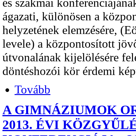
és szakmai konferenciájának
ágazati, különösen a központ
helyzetének elemzésére, (Eö
levele) a központosított jö
útvonalának kijelölésére fel
döntéshozói kör érdemi képv
Tovább
A GIMNÁZIUMOK O
2013. ÉVI KÖZGYŰL